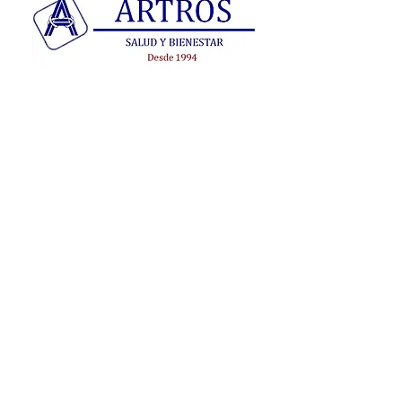
Cursos
Online
Escuelas
y presenciales
Terapias
Online
y presenciales
Próximos eventos
agenda
Horario
Lunes a viernes
10:00h - 14:00h
17:00h - 20:00h
Bajo cita previa